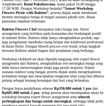
Amphitheater,
Bumi Pakubuwono
, mulai pukul 16.00 hingga
17.00 WIB. Dengan Workshop berjudul
“Sunset Workshop
Flowers Picnic with Baleton”
, peserta diajak untuk menikmati
momen merangkai bunga di tengah suasana piknik sore, disaat
panorama matahari terbenam.
Baleton Flowers Chef
merupakan toko bunga dan florist
arrangement yang berfokus pada komunitas dan berdampak positif
di industri florist. Baleton tidak hanya menghadirkan produk, tapi
juga pengalaman membuka ruang belajar dan kolaborasi profesional
di dunia florist. Dengan filosofi process over result, setiap langkah
bersama Baleton adalah bagian dari perjalanan yang berharga.
Workshop eksklusif ini akan dipandu langsung oleh expert flower
arangement
dari Baleton
, menghadirkan sesi merangkai bunga yang
tidak hanya menyenangkan tetapi juga penuh inspirasi. Dalam
suasana outdoor yang hangat, peserta diajak untuk mengeksplorasi
keindahan bunga dan menciptakan rangkaian khas yang bisa dibawa
pulang sebagai kenang-kenangan dari hari yang bermakna.
Dengan biaya pendaftaran sebesar
Rp350.000 untuk 1 pax
dan
Rp685.000 untuk 2 pax
, setiap peserta akan mendapatkan akses ke
workshop bersama expert flower arangement serta
seluruh
perlengkapan dan bunga untuk merangkai
, sehingga tidak perlu
membawa apapun kecuali semangat dan rasa ingin tahu.