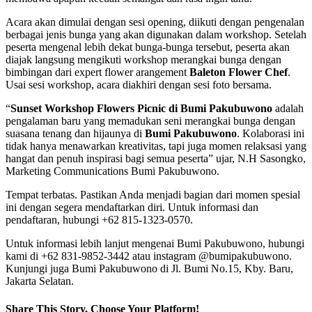
Acara akan dimulai dengan sesi opening, diikuti dengan pengenalan
berbagai jenis bunga yang akan digunakan dalam workshop. Setelah
peserta mengenal lebih dekat bunga-bunga tersebut, peserta akan
diajak langsung mengikuti workshop merangkai bunga dengan
bimbingan dari expert flower arangement
Baleton Flower Chef
.
Usai sesi workshop, acara diakhiri dengan sesi foto bersama.
“
Sunset Workshop Flowers Picnic di Bumi Pakubuwono
adalah
pengalaman baru yang memadukan seni merangkai bunga dengan
suasana tenang dan hijaunya di
Bumi Pakubuwono
. Kolaborasi ini
tidak hanya menawarkan kreativitas, tapi juga momen relaksasi yang
hangat dan penuh inspirasi bagi semua peserta” ujar, N.H Sasongko,
Marketing Communications Bumi Pakubuwono.
Tempat terbatas. Pastikan Anda menjadi bagian dari momen spesial
ini dengan segera mendaftarkan diri. Untuk informasi dan
pendaftaran, hubungi +62 815-1323-0570.
Untuk informasi lebih lanjut mengenai Bumi Pakubuwono, hubungi
kami di +62 831-9852-3442 atau instagram @bumipakubuwono.
Kunjungi juga Bumi Pakubuwono di Jl. Bumi No.15, Kby. Baru,
Jakarta Selatan.
Share This Story, Choose Your Platform!