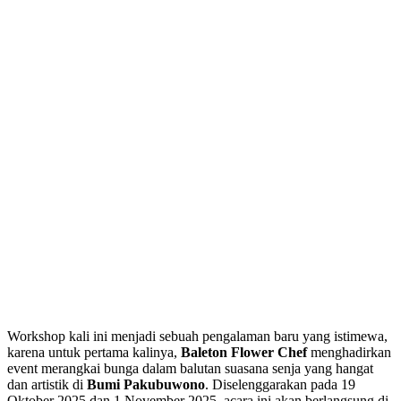
Workshop kali ini menjadi sebuah pengalaman baru yang istimewa,
karena untuk pertama kalinya,
Baleton Flower Chef
menghadirkan
event merangkai bunga dalam balutan suasana senja yang hangat
dan artistik di
Bumi Pakubuwono
. Diselenggarakan pada 19
Oktober 2025 dan 1 November 2025, acara ini akan berlangsung di