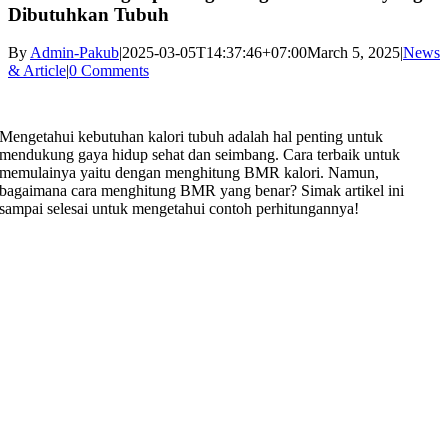
Dibutuhkan Tubuh
By
Admin-Pakub
|
2025-03-05T14:37:46+07:00
March 5, 2025
|
News
& Article
|
0 Comments
Mengetahui kebutuhan kalori tubuh adalah hal penting untuk
mendukung gaya hidup sehat dan seimbang. Cara terbaik untuk
memulainya yaitu dengan
menghitung BMR kalori​
. Namun,
bagaimana cara menghitung BMR yang benar? Simak artikel ini
sampai selesai untuk mengetahui contoh perhitungannya!