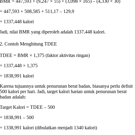
BMR = 447,593 + (9,247 × 55) + (3,098 × 165) – (4,330 × 30)
= 447,593 + 508,585 + 511,17 – 129,9
= 1337,448 kalori
Jadi, nilai BMR yang diperoleh adalah 1337,448 kalori.
2. Contoh Menghitung TDEE
TDEE = BMR × 1,375 (faktor aktivitas ringan)
= 1337,448 × 1,375
= 1838,991 kalori
Karena tujuannya untuk penurunan berat badan, biasanya perlu defisit
500 kalori per hari. Jadi, target kalori harian untuk penurunan berat
badan adalah:
Target Kalori = TDEE – 500
= 1838,991 – 500
= 1338,991 kalori (dibulatkan menjadi 1340 kalori)