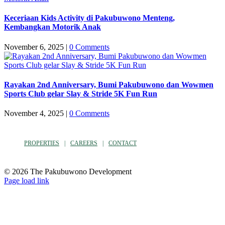
Keceriaan Kids Activity di Pakubuwono Menteng,
Kembangkan Motorik Anak
November 6, 2025
|
0 Comments
Rayakan 2nd Anniversary, Bumi Pakubuwono dan Wowmen
Sports Club gelar Slay & Stride 5K Fun Run
November 4, 2025
|
0 Comments
PROPERTIES
CAREERS
CONTACT
© 2026 The Pakubuwono Development
Facebook
Instagram
YouTube
Page load link