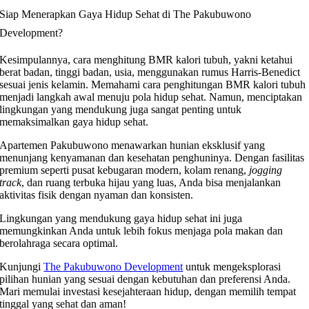
Siap Menerapkan Gaya Hidup Sehat di The Pakubuwono
Development?
Kesimpulannya, cara menghitung BMR kalori tubuh, yakni ketahui
berat badan, tinggi badan, usia, menggunakan rumus Harris-Benedict
sesuai jenis kelamin. Memahami cara penghitungan BMR kalori tubuh
menjadi langkah awal menuju pola hidup sehat. Namun, menciptakan
lingkungan yang mendukung juga sangat penting untuk
memaksimalkan gaya hidup sehat.
Apartemen Pakubuwono menawarkan hunian eksklusif yang
menunjang kenyamanan dan kesehatan penghuninya. Dengan fasilitas
premium seperti pusat kebugaran modern, kolam renang,
jogging
track
, dan ruang terbuka hijau yang luas, Anda bisa menjalankan
aktivitas fisik dengan nyaman dan konsisten.
Lingkungan yang mendukung gaya hidup sehat ini juga
memungkinkan Anda untuk lebih fokus menjaga pola makan dan
berolahraga secara optimal.
Kunjungi
The Pakubuwono Development
untuk mengeksplorasi
pilihan hunian yang sesuai dengan kebutuhan dan preferensi Anda.
Mari memulai investasi kesejahteraan hidup, dengan memilih te
mpat
tinggal yang sehat dan aman!