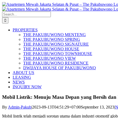
Skip
to
content
Search
for:
PROPERTIES
THE PAKUBUWONO MENTENG
THE PAKUBUWONO SPRING
THE PAKUBUWONO SIGNATURE
THE PAKUBUWONO HOUSE
THE PAKUBUWONO TOWNHOUSE
THE PAKUBUWONO VIEW
THE PAKUBUWONO RESIDENCE
DWIJAYA HOUSE OF PAKUBUWONO
ABOUT US
LEASING
NEWS
INQUIRY NOW
Mobil Listrik: Menuju Masa Depan yang Bersih dan 
By
Admin-Pakub
|
2023-09-13T04:51:29+07:00
September 13, 2023
|
N
Mobil listrik telah menjadi sorotan utama dalam industri otomotif g