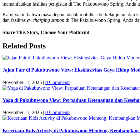
memanfaatkan fasilitas pengisian di The Pakubuwono Spring, Anda tu
Kami yakin bahwa masa depan adalah mobilitas berkelanjutan, dan k
dan fasilitas
ev charging station
di The Pakubuwono Spring, Anda dapa
Share This Story, Choose Your Platform!
Facebook
Twitter
LinkedIn
WhatsApp
Email
Related Posts
Jajan Fair di Pakubuwono View: Eksklusivitas Gaya Hidup Mo
November 11, 2025
|
0 Comments
Yoga di Pakubuwono View: Perpaduan Ketenangan dan Keseha
November 11, 2025
|
0 Comments
Keceriaan Kids Activity di Pakubuwono Menteng, Kembangkan