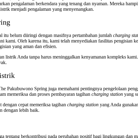
arkan pengalaman berkendara yang tenang dan nyaman. Mereka hampir t
 listrik menjadi pengalaman yang menyenangkan.
ring
l itu belum diiringi dengan masifnya pertambahan jumlah
charging sta
i kami. Oleh karena itu, kami telah menyediakan fasilitas pengisian k
gisian yang aman dan efisien.
an listrik Anda tanpa harus meninggalkan kenyamanan kompleks kami. I
yak.
strik
di The Pakubuwono Spring juga memahami pentingnya pengelolaan pengg
am memeriksa dan proses pembayaran tagihan
charging station
yang s
 dengan cepat memeriksa tagihan
charging station
yang Anda gunakan 
 dengan lebih baik.
 juga tentang berkontribusi pada perubahan positif bagi lingkungan dan