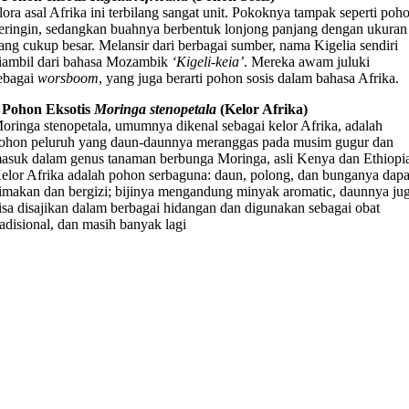
lora asal Afrika ini terbilang sangat unit. Pokoknya tampak seperti poh
eringin, sedangkan buahnya berbentuk lonjong panjang dengan ukuran
ang cukup besar. Melansir dari berbagai sumber, nama Kigelia sendiri
iambil dari bahasa Mozambik
‘Kigeli-keia’
. Mereka awam juluki
ebagai
worsboom
, yang juga berarti pohon sosis dalam bahasa Afrika.
 Pohon Eksotis
Moringa stenopetala
(Kelor Afrika)
oringa stenopetala, umumnya dikenal sebagai kelor Afrika, adalah
ohon peluruh yang daun-daunnya meranggas pada musim gugur dan
asuk dalam genus tanaman berbunga Moringa, asli Kenya dan Ethiopi
elor Afrika adalah pohon serbaguna: daun, polong, dan bunganya dapa
imakan dan bergizi; bijinya mengandung minyak aromatic, daunnya ju
isa disajikan dalam berbagai hidangan dan digunakan sebagai obat
radisional, dan masih banyak lagi