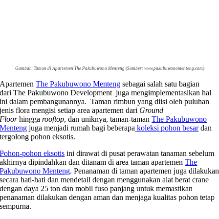
Gambar: Taman di Apartemen The Pakubuwono Menteng (Sumber: www.pakubuwonomenteng.com)
Apartemen
The Pakubuwono Menteng
sebagai salah satu bagian
dari The Pakubuwono Development juga mengimplementasikan hal
ini dalam pembangunannya. Taman rimbun yang diisi oleh puluhan
jenis flora mengisi setiap area apartemen dari
Ground
Floor
hingga
rooftop
, dan uniknya, taman-taman
The Pakubuwono
Menteng
juga menjadi rumah bagi beberapa
koleksi pohon besar
dan
tergolong pohon eksotis.
Pohon-pohon eksotis
ini dirawat di pusat perawatan tanaman sebelum
akhirnya dipindahkan dan ditanam di area taman apartemen
The
Pakubuwono Menteng
. Penanaman di taman apartemen juga dilakuka
secara hati-hati dan mendetail dengan menggunakan alat berat crane
dengan daya 25 ton dan mobil fuso panjang untuk memastikan
penanaman dilakukan dengan aman dan menjaga kualitas pohon tetap
sempurna.