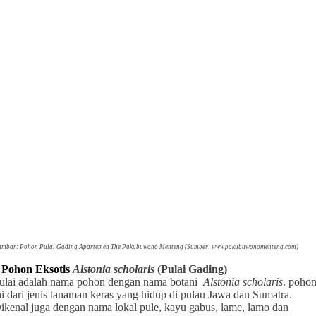
mbar: Pohon Pulai Gading Apartemen The Pakubuwono Menteng (Sumber: www.pakubuwonomenteng.com)
 Pohon Eksotis
Alstonia scholaris
(Pulai Gading)
ulai adalah nama pohon dengan nama botani
Alstonia scholaris
. poho
ni dari jenis tanaman keras yang hidup di pulau Jawa dan Sumatra.
ikenal juga dengan nama lokal pule, kayu gabus, lame, lamo dan