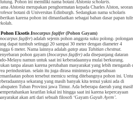
elutung. Pohon ini memiliki nama botani
Alstonia scholaris
.
Nama
Alstonia
merupakan penghormatan kepada Charles Alston, seora
rofesor botani di Universitas Edinburgh. Sedangkan nama scholaris
iberikan karena pohon ini dimanfaatkan sebagai bahan dasar papan tuli
ekolah.
 Pohon Eksotis
I
nocarpus fagifer
(Pohon Gayam)
Inocarpus fagifer
) adalah sejenis pohon anggota suku polong- polonga
ang dapat tumbuh setinggi 20 sampai 30 meter dengan diameter 4
ingga 6 meter. Nama lainnya adalah
gatep
atau
Tahitian chestnut
.
enyebaran pohon gayam (
Inocarpus fagifer)
ada disepanjang dataran
ndo-Melayu namun untuk saat ini keberadaannya mulai berkurang.
ukan tanpa alasan karena perubahan masyarakat yang lebih mengarah 
rea perindustrian. selain itu juga dirasa minimnya pengetahuan
emanfaatan pohon tersebut memicu sering ditebangnya pohon ini. Unt
eberadaannya sekarang yang masih banyak kita temui yakni ada di
abupaten Tuban Provinsi jawa Timur. Ada beberapa daerah yang masi
empertahankan kearifan lokal ini hingga saat ini karena kepercayaan
asyarakat akan arti dari sebuah filosofi ‘Gayam
Gayuh Ayem’.