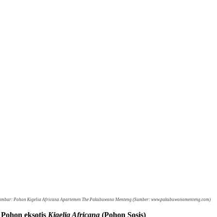
mbar: Pohon Kigelia Africana Apartemen The Pakubuwono Menteng (Sumber: www.pakubuwonomenteng.com)
 Pohon eksotis
Kigelia Africana
(Pohon Sosis)