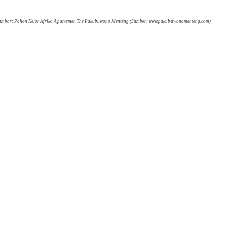
mbar: Pohon Kelor Afrika Apartemen The Pakubuwono Menteng (Sumber: www.pakubuwonomenteng.com)