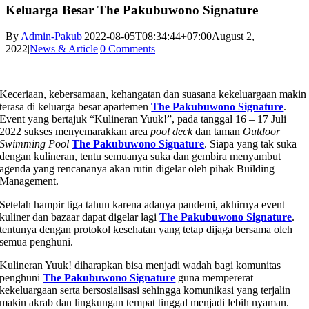
Keluarga Besar The Pakubuwono Signature
By
Admin-Pakub
|
2022-08-05T08:34:44+07:00
August 2,
2022
|
News & Article
|
0 Comments
Keceriaan, kebersamaan, kehangatan dan suasana kekeluargaan makin
terasa di keluarga besar apartemen
The Pakubuwono Signature
.
Event yang bertajuk “Kulineran Yuuk!”, pada tanggal 16 – 17 Juli
2022 sukses menyemarakkan area
pool deck
dan taman
Outdoor
Swimming Pool
The Pakubuwono Signature
. Siapa yang tak suka
dengan kulineran, tentu semuanya suka dan gembira menyambut
agenda yang rencananya akan rutin digelar oleh pihak Building
Management.
Setelah hampir tiga tahun karena adanya pandemi, akhirnya event
kuliner dan bazaar dapat digelar lagi
The Pakubuwono Signature
.
tentunya dengan protokol kesehatan yang tetap dijaga bersama oleh
semua penghuni.
Kulineran Yuuk! diharapkan bisa menjadi wadah bagi komunitas
penghuni
The Pakubuwono Signature
guna mempererat
kekeluargaan serta bersosialisasi sehingga komunikasi yang terjalin
makin akrab dan lingkungan tempat tinggal menjadi lebih nyaman.