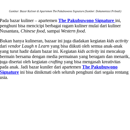
Gambar: Bazar Kuliner
di
Apartemen The Pakubuwono Signature (Sumber: Dokumentasi Pribadi)
Pada bazar kuliner – apartemen
The Pakubuwono Signature
ini,
penghuni bisa mencicipi berbagai ragam kuliner mulai dari kuliner
Nusantara,
Chinese food
, sampai
Western food
.
Bukan hanya kulineran, bazaar ini juga diadakan kegiatan
kids activity
dari
vendor Laugh n Learn
yang bisa diikuti oleh semua anak-anak
yang turut hadir dalam bazar ini. Kegiatan
kids activity
ini mencakup
bermain bersama dengan media permainan yang beragam dan menarik,
juga disertai oleh kegiatan
crafting
yang bisa mengasah kreativitas
pada anak. Jadi bazar kuniler dari apartemen
The Pakubuwono
Signature
ini bisa dinikmati oleh seluruh penghuni dari segala rentang
usia.